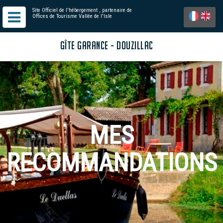
Site Officiel de l'hébergement
, partenaire de
Offices de Tourisme Vallée de l'Isle
GÎTE GARANCE - DOUZILLAC
MES
RECOMMANDATIONS